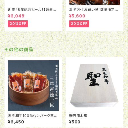
創業48年記念セール！【数量限
夏ギフト【お買い得！数量限定！】
定】 黒毛和牛ローストビーフ(3
【黒毛和牛ローストビーフ（赤
¥6,048
¥5,600
60ｇ) 3本セット(冷凍)
身・霜降り）2種食べ比べ＆黒毛
和牛100％ハンバーグ4種食べ
20%OFF
20%OFF
比べセット】
その他の商品
黒毛和牛100％ハンバーグ三種
贈答用木箱
類のソースが入った10個セット
¥6,450
¥500
（冷凍）