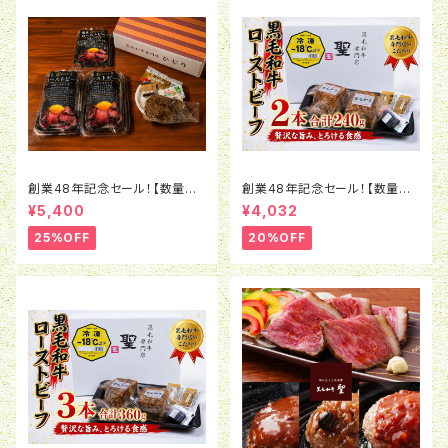
創業48年記念セール！【数量限
創業48年記念セール！【数量限
定】 黒毛和牛ローストビーフ3
定】 黒毛和牛ローストビーフ(2
¥5,400
¥4,032
本セット(合計360ｇ) (冷凍)
40ｇ) 2本セット(冷凍)
25%OFF
20%OFF