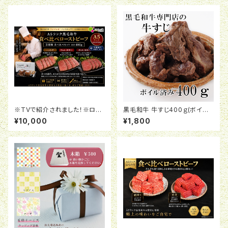
※TVで紹介されました！※ロー
黒毛和牛 牛すじ400ｇ(ボイル
ストビーフ・ハネシタ・霜降り・赤
済み)
¥10,000
¥1,800
身贅沢食べくらべセット