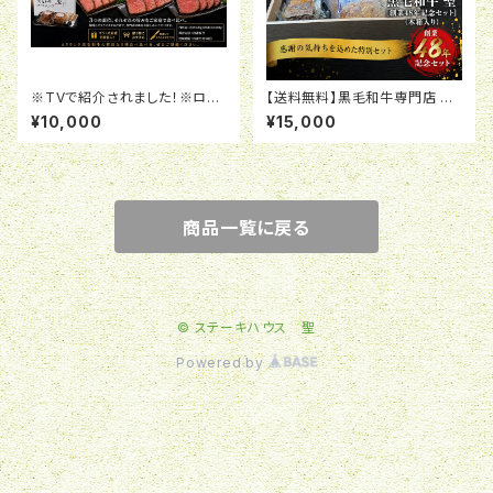
※TVで紹介されました！※ロー
【送料無料】黒毛和牛専門店 聖
ストビーフ・ハネシタ・霜降り・赤
[創業48周年記念セット] (木箱
¥10,000
¥15,000
身贅沢食べくらべセット
入り)
商品一覧に戻る
© ステーキハウス 聖
Powered by