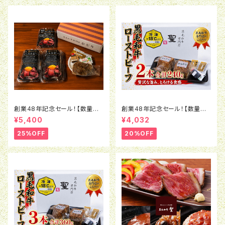
創業48年記念セール！【数量限
創業48年記念セール！【数量限
定】 黒毛和牛ローストビーフ3
定】 黒毛和牛ローストビーフ(2
¥5,400
¥4,032
本セット(合計360ｇ) (冷凍)
40ｇ) 2本セット(冷凍)
25%OFF
20%OFF