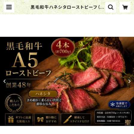
黒毛和牛ハネシタローストビーフ（4
本セット）合計約700ｇ(冷凍) | ステ
ーキハウス 聖