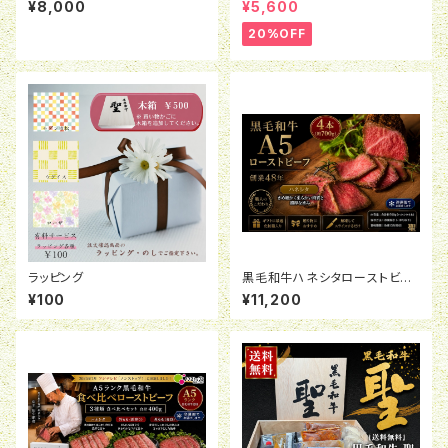
¥8,000
¥5,600
身・霜降り）2種食べ比べ＆黒毛
和牛100％ハンバーグ4種食べ
20%OFF
比べセット】
ラッピング
黒毛和牛ハネシタローストビー
フ（4本セット）合計約700ｇ(冷
¥100
¥11,200
凍)