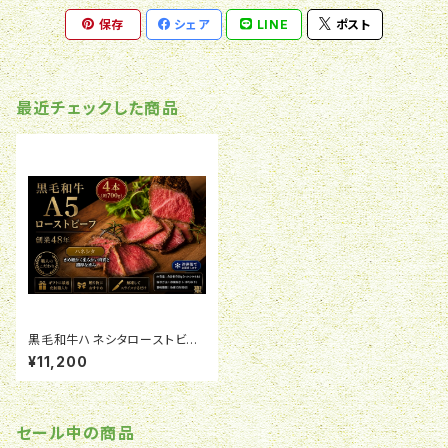
保存
シェア
LINE
ポスト
最近チェックした商品
黒毛和牛ハネシタローストビー
フ（4本セット）合計約700ｇ(冷
¥11,200
凍)
セール中の商品