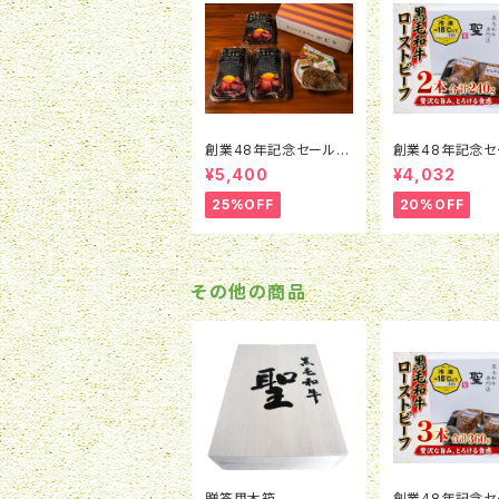
創業48年記念セール！
創業48年記念セ
【数量限定】 黒毛和牛ロ
【数量限定】 黒
¥5,400
¥4,032
ーストビーフ3本セット
ーストビーフ(24
(合計360ｇ) (冷凍)
2本セット(冷凍)
25%OFF
20%OFF
その他の商品
贈答用木箱
創業48年記念セ