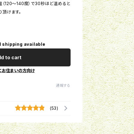
（120～140度）で30秒ほど温めると
り頂けます。
l shipping available
d to cart
にお住まいの方向け
通報する
(53)