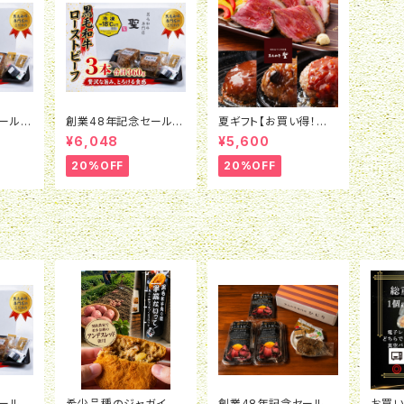
ール！
創業48年記念セール！
夏ギフト【お買い得！数
毛和牛ロ
【数量限定】 黒毛和牛ロ
量限定！】【黒毛和牛ロ
¥6,048
¥5,600
0ｇ)
ーストビーフ(360ｇ)
ーストビーフ（赤身・霜
3本セット(冷凍)
降り）2種食べ比べ＆黒
20%OFF
20%OFF
毛和牛100％ハンバー
グ4種食べ比べセット】
ール！
希少品種のジャガイモ
創業48年記念セール！
お買い